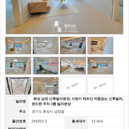
화성 남양 신축빌라분양, 사방이 탁트인 막힘없는 신축빌라,
빌라명
편리한 주차 3룸 빌라분양
주소
경기도 화성시 남양읍
물건번호
241022-2
총세대수
13 세대
분양가/매매