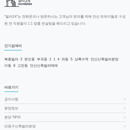
"빌라24"는 전화문의나 방문하시는 고객님의 편의를 위해 안산 토박이들로 구성
된 전 직원들이 1:1 맞춤 컨설팅을 해드리고 있습니다.
인기검색어
복층빌라
3
본오동
부곡동
2
1
4
와동
5
상록수역
안산신축빌라분양
이동
8
고잔동
안산신축빌라매매
바로가기
공지사항
분양정보
분양 TIPS!
단원구신축빌라분양