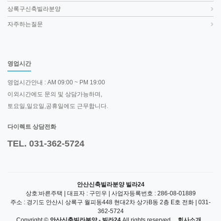
상록구신축빌라분양
자주하는질문
영업시간
영업시간안내 : AM 09:00 ~ PM 19:00
이외시간에도 문의 및 상담가능하며,
토요일,일요일,공휴일에도 근무합니다.
다이렉트 상담전화
TEL. 031-362-5724
안산신축빌라분양 빌라24
상호:바른주택 | 대표자 : 구민우 | 사업자등록번호 : 286-08-01889
주소 : 경기도 안산시 상록구 월피동448 현대2차 상가B동 2층 E호 전화 | 031-
362-5724
Copyright ©
안산신축빌라분양 - 빌라24
All rights reserved.
회사소개