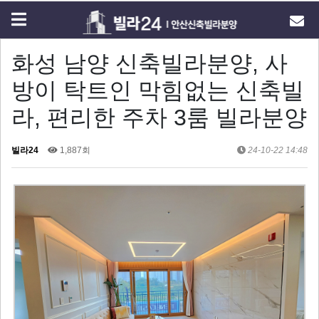
화성 남양 신축빌라분양, 사
방이 탁트인 막힘없는 신축빌
라, 편리한 주차 3룸 빌라분양
빌라24
1,887회
24-10-22 14:48