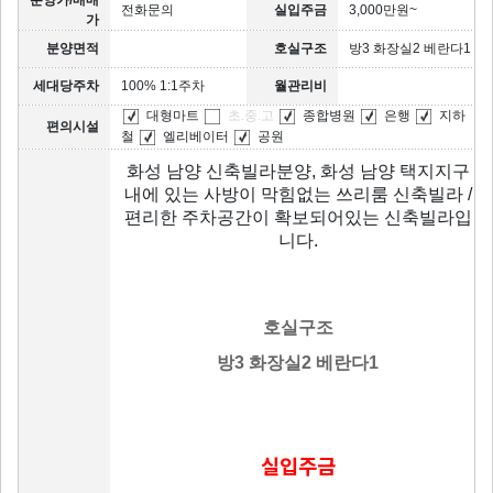
전화문의
실입주금
3,000만원~
가
분양면적
호실구조
방3 화장실2 베란다1
세대당주차
100% 1:1주차
월관리비
대형마트
초.중.고
종합병원
은행
지하
편의시설
철
엘리베이터
공원
화성 남양 신축빌라분양, 화성 남양 택지지구
내에 있는 사방이 막힘없는 쓰리룸 신축빌라 /
편리한 주차공간이 확보되어있는 신축빌라입
니다.
호실구조
방3 화장실2 베란다1
실입주금