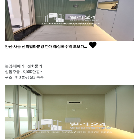
안산 사동 신축빌라분양 한대역/상록수역 도보가...
분양/매매가 : 전화문의
실입주금 : 3,500만원~
구조 : 방3 화장실2 복층