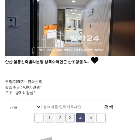
안산 일동신축빌라분양 상록수역인근 산조망권 3...
분양/매매가 : 전화문의
실입주금 : 4,800만원~
구조 : 방3 화장실2
1
2
3
5
4