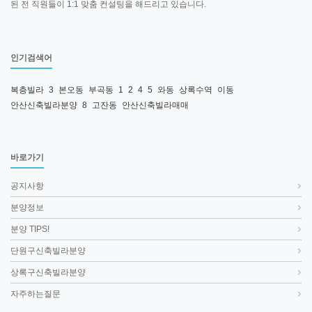
된 전 직원들이 1:1 맞춤 컨설팅을 해드리고 있습니다.
인기검색어
복층빌라
3
본오동
부곡동
1
2
4
5
와동
상록수역
이동
안산신축빌라분양
8
고잔동
안산신축빌라매매
바로가기
공지사항
분양정보
분양 TIPS!
단원구신축빌라분양
상록구신축빌라분양
자주하는질문