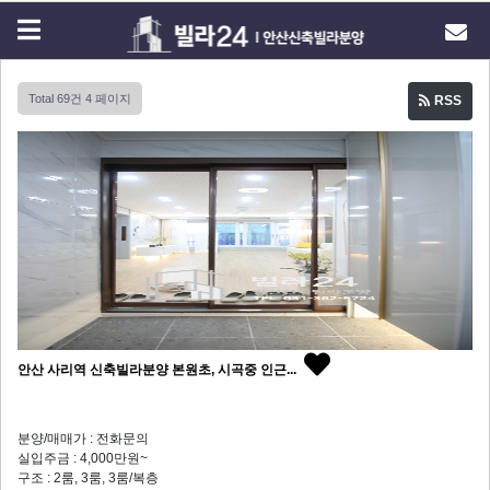
Total 69건
4 페이지
RSS
안산 사리역 신축빌라분양 본원초, 시곡중 인근...
분양/매매가 : 전화문의
실입주금 : 4,000만원~
구조 : 2룸, 3룸, 3룸/복층