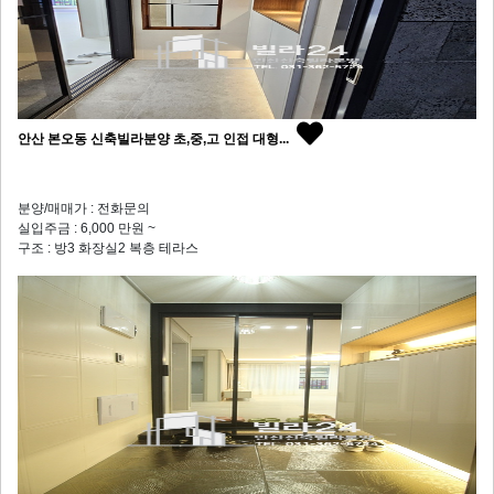
안산 본오동 신축빌라분양 초,중,고 인접 대형...
분양/매매가 : 전화문의
실입주금 : 6,000 만원 ~
구조 : 방3 화장실2 복층 테라스